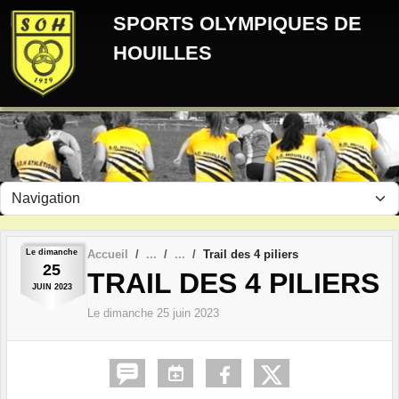
Panneau de gestion des cookies
SPORTS OLYMPIQUES DE
HOUILLES
Le
dimanche
Accueil
Trail des 4 piliers
25
TRAIL DES 4 PILIERS
JUIN
2023
Le
dimanche
25
juin
2023