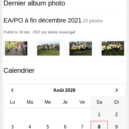
Dernier album photo
EA/PO à fin décembre 2021
25 photos
Publié le
19 déc. 2021
par
denis mourigal
Calendrier
Août 2026
Lu
Ma
Me
Je
Ve
Sa
Di
1
2
3
4
5
6
7
8
9